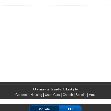
Okinawa Guide Okistyle
Gourmet
|
Housing
|
Used Cars
|
Church
|
Special
|
Atoz
Mobile
PC